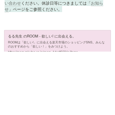
い合わせ
ください。休診日等につきましては「
お知ら
せ
」ページをご参照ください。
るる先生 のROOM - 欲しい! に出会える。
ROOMは「欲しい!」に出会える楽天市場のショッピングSNS。みんな
のおすすめから「欲しい！」をみつけよう。
https://room.rakuten.co.jp/room_1dedf6634e/items
飼い主
様から
質問があった製品 おすすめをご紹介！ 
地域猫支援
❤️
ごあいさつ
往診 往診料月額定額制あり
LINEで簡単！オンライン診療・相談・処方