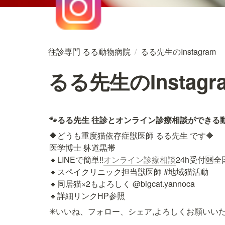
往診専門 るる動物病院
/
るる先生のInstagram
るる先生のInstagr
🐾るる先生 往診とオンライン診療相談ができる
🔶どうも重度猫依存症獣医師 るる先生 です🔶

医学博士 躰道黒帯

🔹LINEで簡単‼️
オンライン診療相談
24h受付🆗
🔹スペイクリニック担当獣医師 #地域猫活動

🔹同居猫×2もよろしく @bigcat.yannoca

🔹詳細リンクHP参照
✳いいね、フォロー、シェア,よろしくお願いい