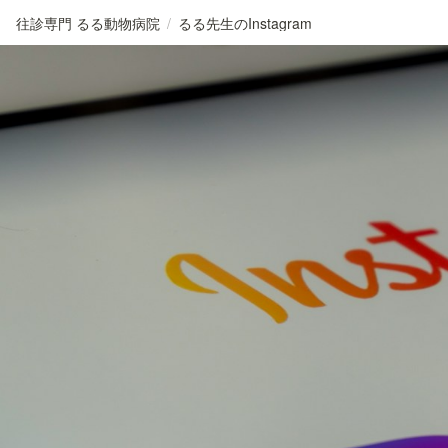
往診専門 るる動物病院
/
るる先生のInstagram