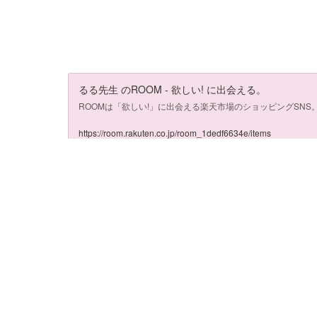
るる先生 のROOM - 欲しい! に出会える。
ROOMは「欲しい!」に出会える楽天市場のショッピングSN
https://room.rakuten.co.jp/room_1dedf6634e/items
飼い主
様から
質問があった製品 おすすめをご紹介！ 
地域猫支援
🐈‍⬛
ごあいさつ
往診 往診料月額定額制あり
LINEで簡単！オンライン診療・相談・処方