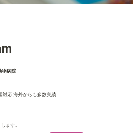
am
動物病院
全国対応 海外からも多数実績

たします。